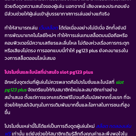
ช่วยดึงดูดความสนใจของผู้เล่น นอกจากนี้ เสียงเพลงประกอบยัง
มีส่วนช่วยให้ผู้เล่นเข้าสู่บรรยากาศการเล่นอย่างแท้จริง
ทำให้สามารถเล่น
เว็บสล็อต
ได้ต่อเนื่องอย่างไม่มีเบื่อ อีกทั้งยังมี
การพัฒนาเทคโนโลยีใหม่ๆ ทำให้การเล่นเกมสล็อตบนมือถือหรือ
คอมพิวเตอร์มีความเสถียรและลื่นไหล ไม่ต้องห่วงเรื่องการกระตุก
หรือเสียงไม่ตรง การออกแบบนี้ทำให้ pg123 plus ยังคงมาแรงใน
วงการสล็อตออนไลน์เสมอ
โปรโมชั่นและโบนัสที่น่าสนใจ slot pg123 plus
อีกหนึ่งจุดเด่นที่ผู้เล่นไม่ควรพลาดคือโปรโมชั่นและโบนัสที่
slot
pg123 plus
จัดเตรียมให้กับสมาชิกใหม่และสมาชิกเก่าอย่าง
สม่ำเสมอ ตั้งแต่การแจกเครดิตฟรีไปจนถึงโบนัสฝากครั้งแรก ที่จะ
ช่วยให้คุณมีเงินทุนในการเดิมพันมากขึ้นและโอกาสในการชนะที่สูง
ขึ้น
โปรโมชั่นเหล่านี้ไม่ได้แค่เป็นการดึงดูดผู้เล่นใหม่
สล็อต ทดลองเล่น
ฟรี
เท่านั้น แต่ยังช่วยให้สมาชิกเดิมรู้สึกถึงคุณค่าและพึงพอใจใน