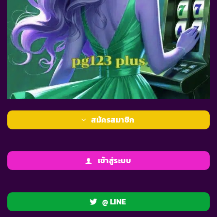
สมัครสมาชิก
เข้าสู่ระบบ
@ LINE