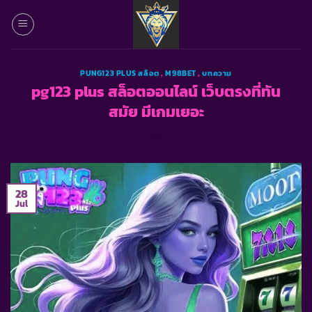
Skip
to
content
PUNG123 PLUS สล็อต
,
M98BET
,
บทความ
pg123 plus สล็อตออนไลน์ เว็บตรงที่ทัน
สมัย มีเกมเยอะ
28
Jul