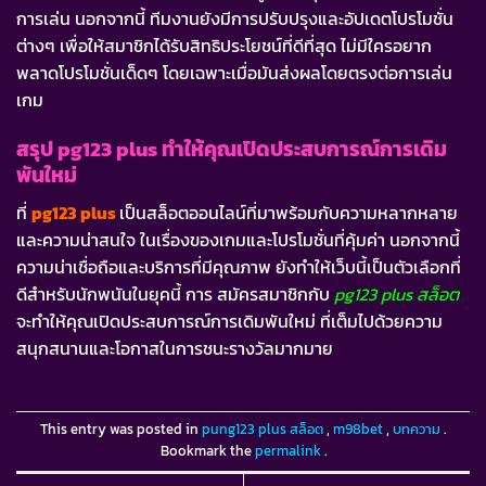
การเล่น นอกจากนี้ ทีมงานยังมีการปรับปรุงและอัปเดตโปรโมชั่น
ต่างๆ เพื่อให้สมาชิกได้รับสิทธิประโยชน์ที่ดีที่สุด ไม่มีใครอยาก
พลาดโปรโมชั่นเด็ดๆ โดยเฉพาะเมื่อมันส่งผลโดยตรงต่อการเล่น
เกม
สรุป pg123 plus ทำให้คุณเปิดประสบการณ์การเดิม
พันใหม่
ที่
pg123 plus
เป็นสล็อตออนไลน์ที่มาพร้อมกับความหลากหลาย
และความน่าสนใจ ในเรื่องของเกมและโปรโมชั่นที่คุ้มค่า นอกจากนี้
ความน่าเชื่อถือและบริการที่มีคุณภาพ ยังทำให้เว็บนี้เป็นตัวเลือกที่
ดีสำหรับนักพนันในยุคนี้ การ สมัครสมาชิกกับ
pg123 plus สล็อต
จะทำให้คุณเปิดประสบการณ์การเดิมพันใหม่ ที่เต็มไปด้วยความ
สนุกสนานและโอกาสในการชนะรางวัลมากมาย
This entry was posted in
pung123 plus สล็อต
,
m98bet
,
บทความ
.
Bookmark the
permalink
.