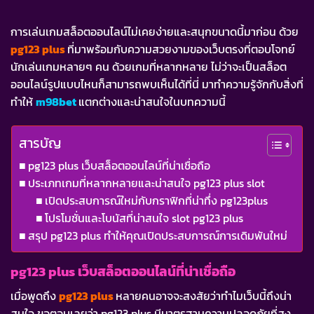
การเล่นเกมสล็อตออนไลน์ไม่เคยง่ายและสนุกขนาดนี้มาก่อน ด้วย
pg123 plus
ที่มาพร้อมกับความสวยงามของเว็บตรงที่ตอบโจทย์
นักเล่นเกมหลายๆ คน ด้วยเกมที่หลากหลาย ไม่ว่าจะเป็นสล็อต
ออนไลน์รูปแบบไหนก็สามารถพบเห็นได้ที่นี่ มาทำความรู้จักกับสิ่งที่
ทำให้
m98bet
แตกต่างและน่าสนใจในบทความนี้
สารบัญ
pg123 plus เว็บสล็อตออนไลน์ที่น่าเชื่อถือ
ประเภทเกมที่หลากหลายและน่าสนใจ pg123 plus slot
เปิดประสบการณ์ใหม่กับกราฟิกที่น่าทึ่ง pg123plus
โปรโมชั่นและโบนัสที่น่าสนใจ slot pg123 plus
สรุป pg123 plus ทำให้คุณเปิดประสบการณ์การเดิมพันใหม่
pg123 plus เว็บสล็อตออนไลน์ที่น่าเชื่อถือ
เมื่อพูดถึง
pg123 plus
หลายคนอาจจะสงสัยว่าทำไมเว็บนี้ถึงน่า
สนใจ ขอตอบเลยว่า pg123 plus มีมาตรฐานความปลอดภัยที่สูง