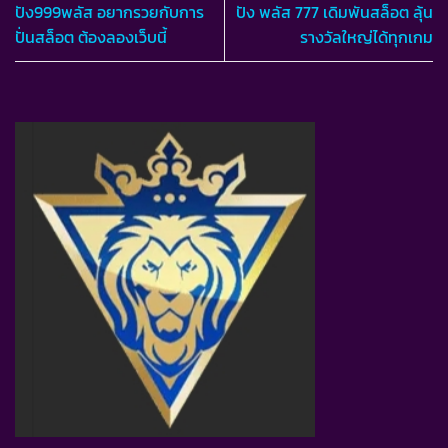
ปัง999พลัส อยากรวยกับการ
ปัง พลัส 777 เดิมพันสล็อต ลุ้น
ปั่นสล็อต ต้องลองเว็บนี้
รางวัลใหญ่ได้ทุกเกม