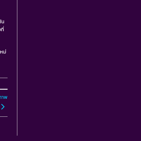
ทัน
ี่
หม่
ณภาพ