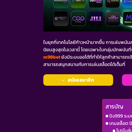
ในยุคที่เทคโนโลยีก้าวหน้ามากขึ้น การเล่นพนั
นิยมสูงสุดในเวลานี้ โดยเฉพาะในกลุ่มนักพนันท
m98bet
ยังมีระบบออโต้ที่ทำให้ลูกค้าสามารถ
สามารถสนุกสนานกับการเล่นสล็อตได้เต็มที่
สมัครสมาชิก
สารบัญ
ปัง999 ระบบ
เกมสล็อต 
โปรโมชั่