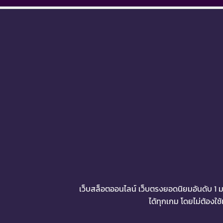
เว็บสล็อตออนไลน์ เว็บตรงยอดนิยมอันดับ 1 
ได้ทุกเกม โดยไม่ต้องใช