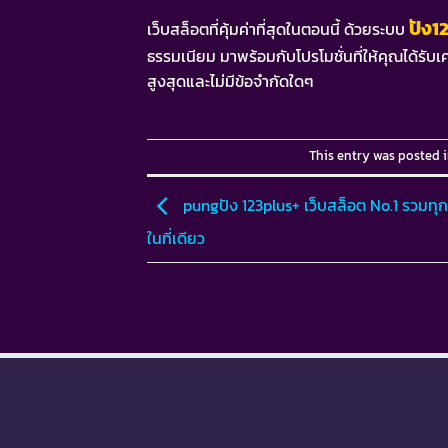
ปัง1
เว็บสล็อตที่คุ้มค่าที่สุดในตอนนี้ ด้วยระบบ
ธรรมเนียม มาพร้อมกับโปรโมชั่นที่ให้คุณได้รับ
สูงสุดและไม่มีข้อจำกัดใดๆ
This entry was posted 
pungปัง 123plus+ เว็บสล็อต No.1 รวมทุ
ในที่เดียว