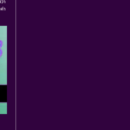
ว่า
ค่า