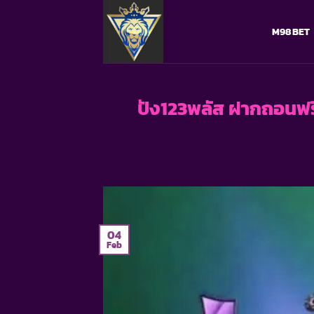
Skip
to
M98BET
content
ปัง123พลัส ฝากถอนฟรี
04
Feb