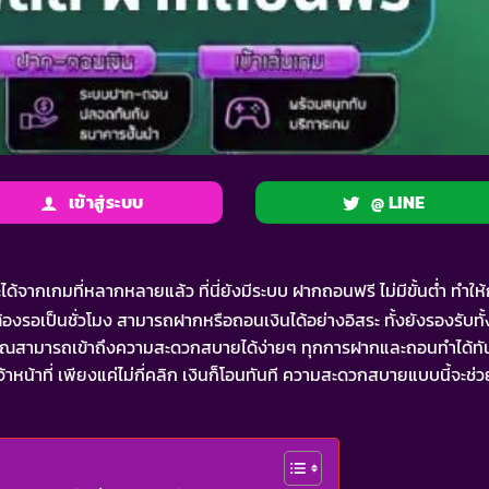
เข้าสู่ระบบ
@ LINE
ด้จากเกมที่หลากหลายแล้ว ที่นี่ยังมีระบบ ฝากถอนฟรี ไม่มีขั้นต่ำ ทำให
ต้องรอเป็นชั่วโมง สามารถฝากหรือถอนเงินได้อย่างอิสระ ทั้งยังรองรับทั้
คุณสามารถเข้าถึงความสะดวกสบายได้ง่ายๆ ทุกการฝากและถอนทำได้ทั
้าหน้าที่ เพียงแค่ไม่กี่คลิก เงินก็โอนทันที ความสะดวกสบายแบบนี้จะช่ว