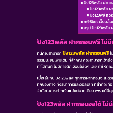
ปัง123พลัส ฝากถอนฟ
ปัง123พลัส ฝา
ปัง123พลัส ว
m98bet เว็บสล็อต
สรุป ปัง123พลัส ฝ
ปัง123พลัส ฝากถอนฟรี ไม่มีขั้
ปัง123พลัส ฝากถอนฟรี
ที่นี่คุณสามารถ
ไ
ธรรมเนียมเพิ่มเติม ที่สำคัญ คุณสามารถเข้าถึ
ทำได้ทันที ไม่มีการติดเงื่อนไขใดๆ เลย ทำให้คุณ
เมื่อเล่นกับ ปัง123พลัส ทุกการฝากถอนจะสะดวก
ทุกช่องทาง ทั้งธนาคารและวอลเลท ที่สำคัญคือ ไม่
จำกัดในการฝากเงินแม้แต่บาทเดียว เพราะที่นี่ค
ปัง123พลัส ฝากถอนออโต้ ไม่ม