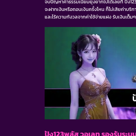
จบปัญหาค่าธรรมเนียมยุ่งยากไปได้เลยที่ ปัง
จะฝากเงินหรือถอนเงินครั้งไหน ก็ไม่เสียค่าบริการ
และไร้ความกังวลจากค่าใช้จ่ายแฝง รับเงินเต็มๆ
ปัง123พลัส วอเลท รองรับระบบ